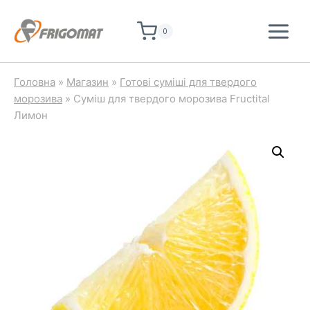
Перейти
до
0
вмісту
Головна
»
Магазин
»
Готові суміші для твердого
морозива
»
Суміш для твердого морозива Fructital
Лимон