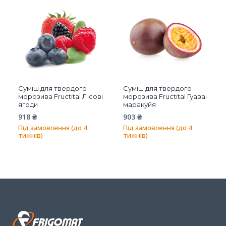
Суміш для твердого
Суміш для твердого
морозива Fructital Лісові
морозива Fructital Гуава-
ягоди
маракуйя
918
₴
903
₴
Під замовлення (до 4
Під замовлення (до 4
тижнів)
тижнів)