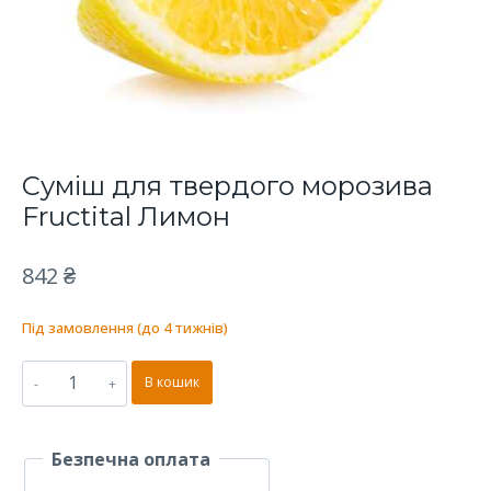
Суміш для твердого морозива
Fructital Лимон
842
₴
Під замовлення (до 4 тижнів)
Суміш
В кошик
для
твердого
Безпечна оплата
морозива