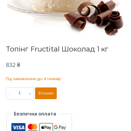
Топінг Fructital Шоколад 1 кг
832
₴
Під замовлення (до 4 тижнів)
Топінг
В кошик
Fructital
Шоколад
Безпечна оплата
1
кг