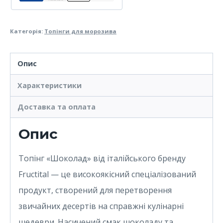
кількість
Категорія:
Топінги для морозива
Опис
Характеристики
Доставка та оплата
Опис
Топінг «Шоколад» від італійського бренду
Fructital — це високоякісний спеціалізований
продукт, створений для перетворення
звичайних десертів на справжні кулінарні
шедеври. Насичений смак шоколаду та