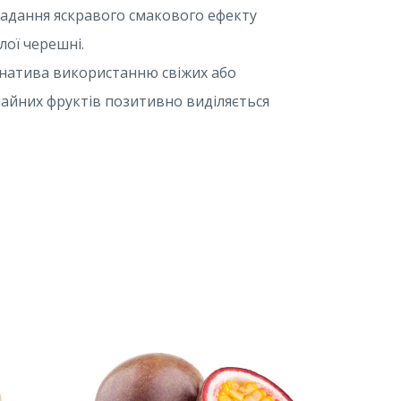
 надання яскравого смакового ефекту
лої черешні.
ернатива використанню свіжих або
чайних фруктів позитивно виділяється