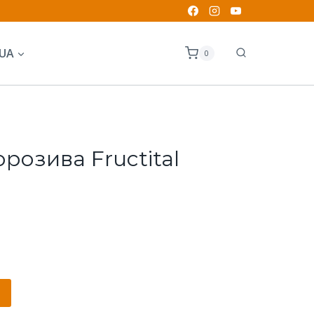
UA
0
розива Fructital
к