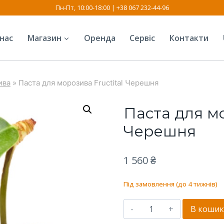
Пн-Пт, 10:00-18:00 | +38 067 232-44-96
нас
Магазин
Оренда
Сервіс
Контакти
ива
»
Паста для морозива Fructital Черешня
Паста для мо
Черешня
1 560
₴
Під замовлення (до 4 тижнів)
Паста
В коши
для