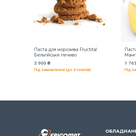
Паста для морозива Fructital
Паста
Бельгійське печиво
Манг
3 900
₴
1 76
Під замовлення (до 4 тижнів)
Під з
ОБЛАДНАН