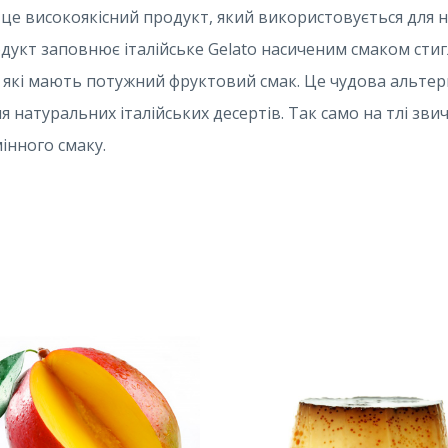
– це високоякісний продукт, який використовується для
укт заповнює італійське Gelato насиченим смаком стиг
ів, які мають потужний фруктовий смак. Це чудова альт
 натуральних італійських десертів. Так само на тлі зви
інного смаку.