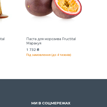
tal
Паста для морозива Fructital
Маракуя
1 732
₴
Під замовлення (до 4 тижнів)
МИ В СОЦМЕРЕЖАХ