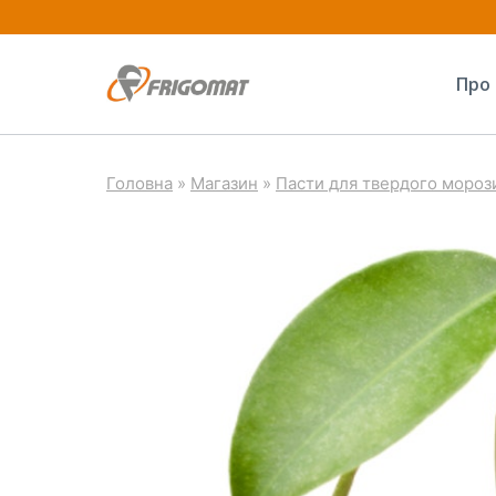
Перейти
до
Про 
вмісту
Головна
»
Магазин
»
Пасти для твердого мороз