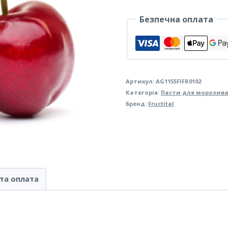
морозива
Безпечна оплата
Fructital
Черешня
кількість
Артикул:
AG1155FIFR0102
Категорія:
Пасти для морозив
Бренд:
Fructital
та оплата