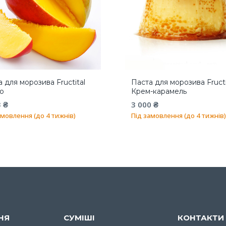
 для морозива Fructital
Паста для морозива Fructi
о
Крем-карамель
3
₴
3 000
₴
амовлення (до 4 тижнів)
Під замовлення (до 4 тижнів)
НЯ
СУМІШІ
КОНТАКТИ