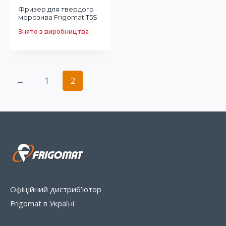
Фризер для твердого
морозива Frigomat T5S
Знято з виробництва
←
1
2
Офіційний дистриб’ютор
Frigomat в Україні