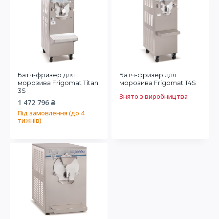
Батч-фризер для
Батч-фризер для
морозива Frigomat Titan
морозива Frigomat T4S
3S
Знято з виробництва
1 472 796
₴
Під замовлення (до 4
тижнів)