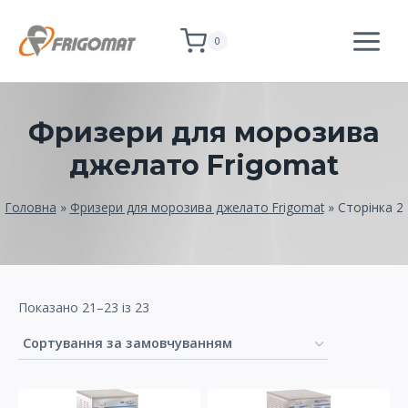
Перейти
до
0
вмісту
Фризери для морозива
джелато Frigomat
Головна
»
Фризери для морозива джелато Frigomat
»
Сторінка 2
Показано 21–23 із 23