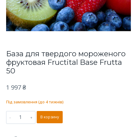
База для твердого мороженого
фруктовая Fructital Base Frutta
50
1 997
₴
Під замовлення (до 4 тижнів)
Количество
В корзину
товара
База