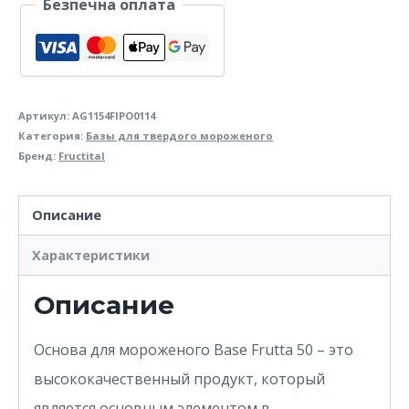
Безпечна оплата
для
твердого
мороженого
фруктовая
Артикул:
AG1154FIPO0114
Категория:
Базы для твердого мороженого
Fructital
Бренд:
Fructital
Base
Frutta
Описание
50
Характеристики
Описание
Основа для мороженого Base Frutta 50 – это
высококачественный продукт, который
является основным элементом в