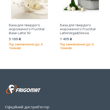
База для твердого
База для твердого
мороженого Fructital
мороженого Fructital
Base Latte 50
LatteVega&Stevia
5 169
₴
1 409
₴
Під замовлення (до 4
Під замовлення (до 4
тижнів)
тижнів)
Офіційний дистриб’ютор